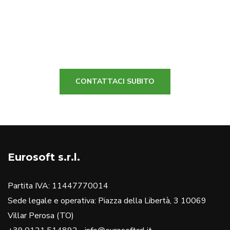
fornirti l'aiuto di cui hai bisogno
VUOI MAGGIORI INFO?
CONTATTACI SUBITO
Eurosoft s.r.l.
Partita IVA: 11447770014
Sede legale e operativa: Piazza della Libertà, 3 10069
Villar Perosa (TO)